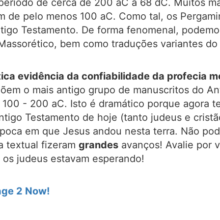
período de cerca de 200 aC a 68 dC. Muitos man
atam de pelo menos 100 aC. Como tal, os Perga
Antigo Testamento. De forma fenomenal, podemos
Massorético, bem como traduções variantes do
ca evidência da confiabilidade da profecia m
em o mais antigo grupo de manuscritos do An
 100 - 200 aC. Isto é dramático porque agora t
ntigo Testamento de hoje (tanto judeus e crist
época em que Jesus andou nesta terra. Não po
ca textual fizeram
grandes
avanços! Avalie por 
l os judeus estavam esperando!
age 2 Now!