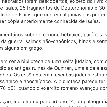
hebraico) foram descobertos, exceto do livro d
e Isaías, 25 fragmentos de Deuteronômio e 30
livro de Isaías, que contém algumas das profec
er cópia anteriormente conhecida de Isaías.
comentários sobre o cânone hebraico, paráfras
 da guerra, salmos não-canônicos, hinos e serm
om alguns em grego.
m ser a biblioteca de uma seita judaica, com 
são as antigas ruínas de Qumran, uma aldeia es
inhos. Os essênios eram escribas judeus estri
iânico e apocalíptico. A biblioteca parece te
66-70 dC), quando o exército romano avançou con
ão, incluindo o por carbono 14, de paleografi