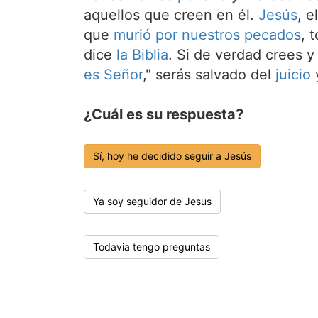
aquellos que creen en él.
Jesús
, e
que
murió por nuestros pecados
, 
dice
la Biblia
. Si de verdad crees y
es Señor
," serás salvado del
juicio
y
¿Cuál es su respuesta?
Sí, hoy he decidido seguir a Jesús
Ya soy seguidor de Jesus
Todavia tengo preguntas