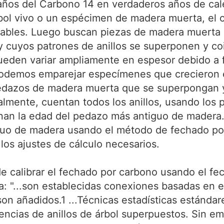
años del Carbono 14 en verdaderos años de cal
rbol vivo o un espécimen de madera muerta, el 
iables. Luego buscan piezas de madera muerta 
 cuyos patrones de anillos se superponen y coi
pueden variar ampliamente en espesor debido a 
l podemos emparejar especímenes que crecieron
pedazos de madera muerta que se superpongan 
lmente, cuentan todos los anillos, usando los
inan la edad del pedazo más antiguo de madera.
tiguo de madera usando el método de fechado p
 los ajustes de cálculo necesarios.
calibrar el fechado por carbono usando el fech
: "...son establecidas conexiones basadas en el 
' son añadidos.1 ...Técnicas estadísticas estánda
ncias de anillos de árbol superpuestos. Sin emb