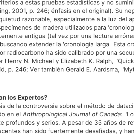
iterios a estas pruebas estadísticas y no sumin
ng, 2001, p. 246; énfasis en el original). Su ne
quietud razonable, especialmente a la luz del 
specímenes de madera utilizados para 'cronolog
temente antigua (tal vez por una lectura errónea
 buscando extender la 'cronología larga.' Esta 
or radiocarbono ha sido calibrado por una secue
or Henry N. Michael y Elizabeth K. Ralph, "Quic
ibid, p. 246; Ver también Gerald E. Aardsma, "M
an los Expertos?
ás de la controversia sobre el método de dataci
do en el
Anthropological Journal of Canada:
"Lo
 profundos y serios. A pesar de 35 años de re
centes han sido fuertemente desafiadas, y han