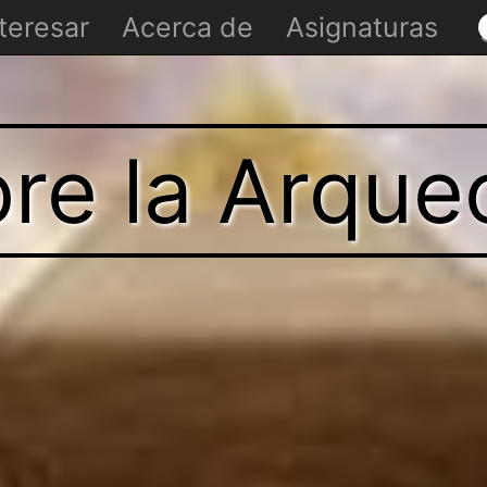
teresar
Acerca de
Asignaturas
re la Arque