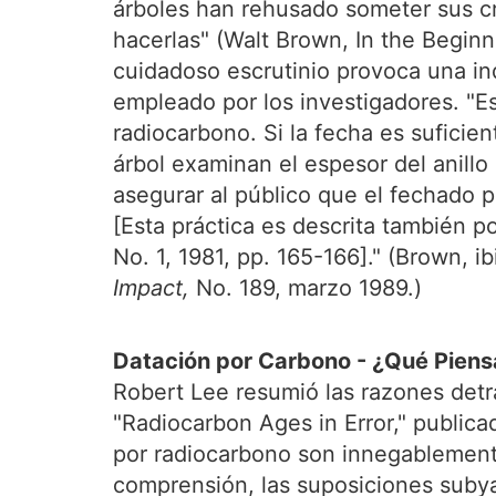
árboles han rehusado someter sus cr
hacerlas" (Walt Brown, In the Beginni
cuidadoso escrutinio provoca una in
empleado por los investigadores. "E
radiocarbono. Si la fecha es suficien
árbol examinan el espesor del anillo
asegurar al público que el fechado p
[Esta práctica es descrita también p
No. 1, 1981, pp. 165-166]." (Brown, 
Impact,
No. 189, marzo 1989.)
Datación por Carbono - ¿Qué Piens
Robert Lee resumió las razones detr
"Radiocarbon Ages in Error," publica
por radiocarbono son innegablemente
comprensión, las suposiciones subya