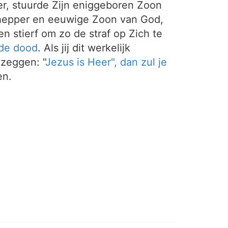
er, stuurde Zijn eniggeboren Zoon
hepper en eeuwige Zoon van God,
n stierf om zo de straf op Zich te
 de dood
. Als jij dit werkelijk
 zeggen: "
Jezus is Heer", dan zul je
en.