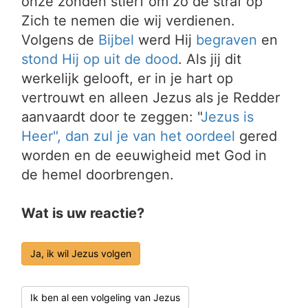
onze zonden stierf om zo de straf op
Zich te nemen die wij verdienen.
Volgens de
Bijbel
werd Hij
begraven
en
stond Hij op uit de dood
. Als jij dit
werkelijk gelooft, er in je hart op
vertrouwt en alleen Jezus als je Redder
aanvaardt door te zeggen: "
Jezus is
Heer", dan zul je van het
oordeel
gered
worden en de eeuwigheid met God in
de hemel doorbrengen.
Wat is uw reactie?
Ja, ik wil Jezus volgen
Ik ben al een volgeling van Jezus