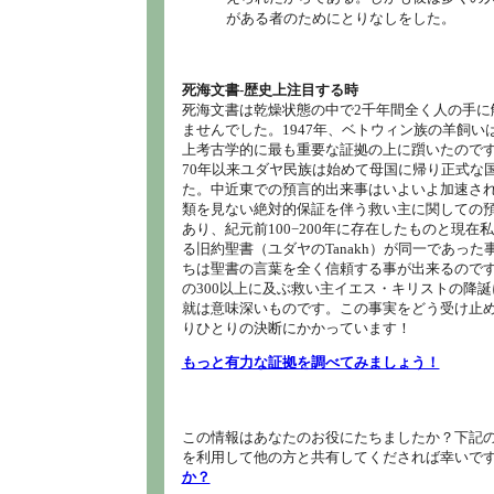
がある者のためにとりなしをした。
死海文書‐歴史上注目する時
死海文書は乾燥状態の中で2千年間全く人の手に
ませんでした。1947年、ベトウィン族の羊飼い
上考古学的に最も重要な証拠の上に躓いたので
70年以来ユダヤ民族は始めて母国に帰り正式な
た。中近東での預言的出来事はいよいよ加速さ
類を見ない絶対的保証を伴う救い主に関しての
あり、紀元前100−200年に存在したものと現在
る旧約聖書（ユダヤのTanakh）が同一であった
ちは聖書の言葉を全く信頼する事が出来るので
の300以上に及ぶ救い主イエス・キリストの降
就は意味深いものです。この事実をどう受け止
りひとりの決断にかかっています！
もっと有力な証拠を調べてみましょう！
この情報はあなたのお役にたちましたか？下記の
を利用して他の方と共有してくだされば幸いで
か？