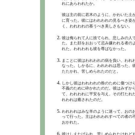
れにあらわれたか。
彼は主の前に若木のように、かわいた土
に育った。彼にはわれわれの見るべき姿
く、われわれの慕うべき美しさもない。
彼は侮られて人に捨てられ、悲しみの人
た。また顔をおおって忌み嫌われる者の
れた。われわれも彼を尊ばなかった。
まことに彼はわれわれの病を負い、われ
なった。しかるに、われわれは思った、
たたかれ、苦しめられたのだと。
しかし彼はわれわれの咎のために傷つけ
不義のために砕かれたのだ。彼はみずか
て、われわれに平安を与え、その打たれ
れわれは癒されたのだ。
われわれはみな羊のように迷って、おの
って行った。主はわれわれすべての者の
おかれた。
彼はしえたげられ、苦しめられたけれど