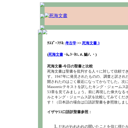
ｸｽｺﾟｰﾌﾃﾖ:
考古学
>>
死海文書 3
(
死海文書
･ﾑ｡ｼ･ﾈ1､ｫ､鯣ﾉ､・
)
死海文書‐今日の聖書と比較
死海文書は聖書を批判する人々に対して信頼で
す。1947年に発見されたものの、調査と訳され
開されたのはごく最近になってからでした。次
Masoreticテキストを訳したキング・ジェーム
53章を見てみましょう。前に再現した偉大なる
ルとキング・ジェームス訳を比較してみてくださ
す！（日本語の場合は口語訳聖書を参照致しま
イザヤ53口語訳聖書参照：
だれがわれわれの聞いたことを信じ得た