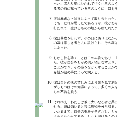
った。ほふり場にひかれて行く小羊のよ
る者の前に黙っている羊のように、口を
彼は暴虐なさばきによって取り去られた
うち、だれが思ったであろうか、彼がわ
打たれて、生けるものの地から断たれた
彼は暴虐を行わず、その口に偽りはなか
の墓は悪しき者と共に設けられ、その塚
にあった。
しかし彼を砕くことは主のみ旨であり、
た。彼が自分をとがの供え物となすとき
ことができ、その命をながくすることが
み旨が彼の手によって栄える。
彼は自分の魂の苦しみにより光を見て満
がしもべはその知識によって、多くの人
らの不義を負う。
それゆえ、わたしは彼に大いなる者と共
せる。彼は強い者と共に獲物を分ち取る
いたるまで、自分の魂をそそぎだし、と
えられたからである。しかも彼は多くの