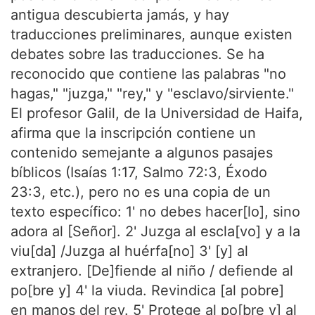
antigua descubierta jamás, y hay
traducciones preliminares, aunque existen
debates sobre las traducciones. Se ha
reconocido que contiene las palabras "no
hagas," "juzga," "rey," y "esclavo/sirviente."
El profesor Galil, de la Universidad de Haifa,
afirma que la inscripción contiene un
contenido semejante a algunos pasajes
bíblicos (Isaías 1:17, Salmo 72:3, Éxodo
23:3, etc.), pero no es una copia de un
texto específico: 1' no debes hacer[lo], sino
adora al [Señor]. 2' Juzga al escla[vo] y a la
viu[da] /Juzga al huérfa[no] 3' [y] al
extranjero. [De]fiende al niño / defiende al
po[bre y] 4' la viuda. Revindica [al pobre]
en manos del rey. 5' Protege al po[bre y] al